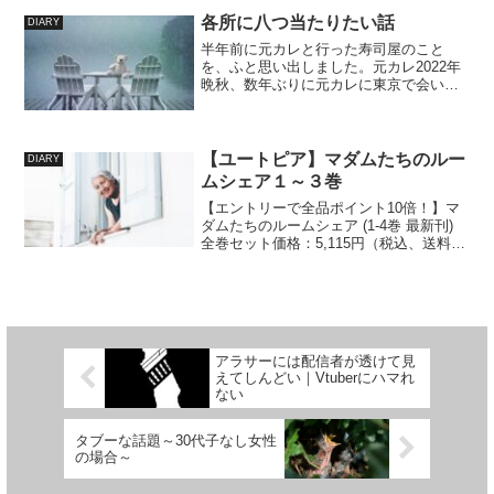
る。モヤモヤした気持ちを運動等で整え
各所に八つ当たりたい話
DIARY
る。やりたいこと求...
半年前に元カレと行った寿司屋のこと
を、ふと思い出しました。元カレ2022年
晩秋、数年ぶりに元カレに東京で会いま
した。わたし自身東京など数年足を踏み
入れていなかったのですが、元カレは東
京どころか日本歴が浅いのでわたしが案
内担当になりました。ち...
【ユートピア】マダムたちのルー
DIARY
ムシェア１～３巻
【エントリーで全品ポイント10倍！】マ
ダムたちのルームシェア (1-4巻 最新刊)
全巻セット価格：5,115円（税込、送料
別) (2025/4/21時点) 楽天で購入 ありきた
りな感想ですが、とても良かった！！１
～３巻までの間ではそれぞれ...
アラサーには配信者が透けて見
えてしんどい｜Vtuberにハマれ
ない
タブーな話題～30代子なし女性
の場合～