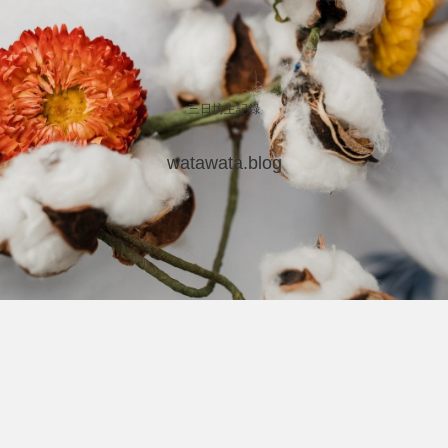
三日坊主記録
watawata.blog