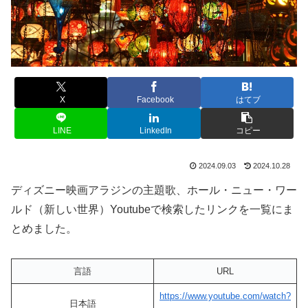
X
Facebook
はてブ
LINE
LinkedIn
コピー
2024.09.03
2024.10.28
ディズニー映画アラジンの主題歌、ホール・ニュー・ワー
ルド（新しい世界）Youtubeで検索したリンクを一覧にま
とめました。
言語
URL
https://www.youtube.com/watch?
日本語