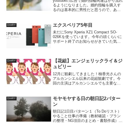
youtubeの広告で婚約指輪関連ばかり流れ
るようになりました。婚約指輪を購入す
るのは基本的に男性だと思うので、あの
CMは男性向けに制作されているのですよ
ね…？あんなストーリー仕立てで、男性
に刺さるのかなぁ？（余計な心配）彼は
エクスペリア5年目
DIARY
ロマンチックな...
未だにSony Xperia XZ1 Compact SO-
026Kを使っています。今年の頭くらいに
サポート終了のお知らせがきていた気が
します。（そもそもなんのサポートがあ
ったのか、なにが終了したのかさえ分か
っていない。）バッテリーの持ちも...
【花組】エンジェリックライ＆ジ
DIARY
ュビリー
12月に観劇してきました！柚香光さんの
アルカンシエル以来の花組観劇です。今
回の主演はアルカンシエルでも主要な役
をされていた永久輝せあさん。せあさん
ってローマ字で書くと「SEA」なんです
ね…！光と書いてレイ（英語で光の意
モヤモヤする日の朝日記2パター
DIARY
味）と読ませた柚香さん...
ン
朝日記1日目パターン１（To Doリスト）
やること仕事の準備（教材確認・プラン
の整理・NG項目のまとめ・書類作成）部
屋の片づけ（使いやすい配置・不用品整
理）配偶者とすれ違い中。対策を考え