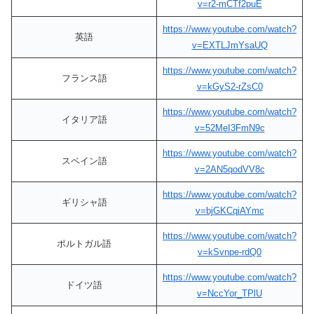
v=r2-mCTf2puE
https://www.youtube.com/watch?
英語
v=EXTLJmYsaUQ
https://www.youtube.com/watch?
フランス語
v=kGyS2-rZsC0
https://www.youtube.com/watch?
イタリア語
v=52MeI3FmN9c
https://www.youtube.com/watch?
スペイン語
v=2AN5qodVV8c
https://www.youtube.com/watch?
ギリシャ語
v=bjGKCqiAYmc
https://www.youtube.com/watch?
ポルトガル語
v=kSvnpe-rdQ0
https://www.youtube.com/watch?
ドイツ語
v=NccYor_TPlU