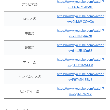
https://www.youtube.com/watch?
アラビア語
v=1XQaRG4P-9E
https://www.youtube.com/watch?
ロシア語
v=vJbMW-CGwGs
https://www.youtube.com/watch?
中国語
v=xXJfRqdA-Z8
https://www.youtube.com/watch?
韓国語
v=d-kb2B1Cm88
https://www.youtube.com/watch?
マレー語
v=gXIUb1NWM34
https://www.youtube.com/watch?
インドネシア語
v=F9Th2NIEBv8
https://www.youtube.com/watch?
ヒンディー語
v=-oqi6G7hPEc