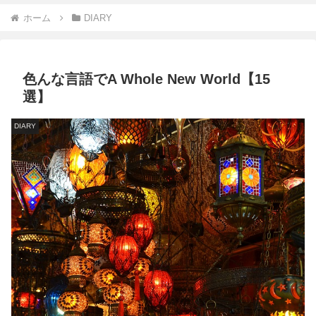
ホーム
DIARY
色んな言語でA Whole New World【15
選】
DIARY