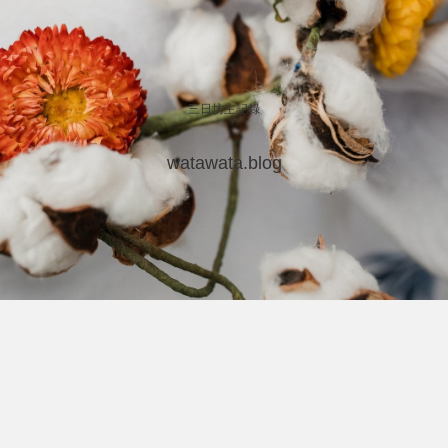
三日坊主記録
watawata.blog