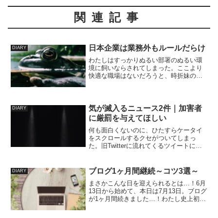
関連記事
日本企業は業務外もルールだらけ
DIARY
わたしはすっかりぬるい部署のぬるい環
境に飼いならされてしまった。ここより
快適な職場はないだろうと、時折妹の職
場の話などを聞くと思う。妹にとっては
当たり前のこどもの看病などで職場を数
日休んだら職場に差し入れる有給休暇を
とったあとの第一声は「お...
気が滅入るニュース2件｜加害者
DIARY
に厳罰を与えてほしい
何も面白くないのに、ひたすらケータイ
をスクロールするクセがついてしまっ
た。旧Twitterに流れてくるツイートにも
興味を持てず、興味がないのにひたすら
スクロールダウンしてしまって、飽き
て、LINEのニュース欄を見て、飽きて。
ブログ1ヶ月間継続～コツ3選～
DIARY
これを往復するな...
まさかこんな日を迎えられるとは…！6月
13日から始めて、本日は7月13日。ブログ
が1ヶ月間続きました…！わたし史上初め
ての快挙です。まだまだ1ヵ月などひよっ
こ…どころかたまごですが、千里の道も