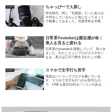
一歩から ということで今回わたしが1ヵ
月続けられ...
ちゃっぴーで人探し
DIARY
学生時代、同じ「写真部」だった友人が
今何をしているかふと気になってネット
で検索してみました。写真学科を卒業し
たことは風の噂で聞き及んでいたのです
が、その後の進路は全く知らず。海外志
向な子だったし、もしかしたら日本にい
ないかもしれない。もう2...
日常系Youtuberは親近感が命｜
DIARY
美人を見ると疲れる
日常系のyoutubeを視聴していて、気づき
ました。わたしちょいブスが入りやすい
なぁ…美人は三日で飽きるわたしの観た
いような「日常」を提供してくれるのは
わたしの感性で『ちょいブス』に分類さ
れるような女性たちでした。ちなみに見
スマホで文字打ち苦手
DIARY
た目が大事なのは...
普段はパソコンでブログを書いていま
す。スマホで文字を打つのが苦手なの
で、LINEも急ぎ以外はパソコンのある環
境下で返します。以前スマホを使いすぎ
て手首にしこり(ガングリオン)ができまし
た。あのとき使用していたスマホがコン
パクトサイズだったの...