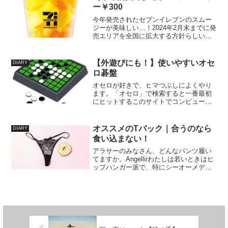
ー￥300
今年発売されたセブンイレブンのスムー
ジーが美味しい…！2024年2月末までに発
売エリアを全国に拡大する方針らしいで
す。わたしの生活圏内にあるセブンイレ
ブンでの導入率は肌感覚で8割くらいで
す。（栃木県）味は全部で4種類グリーン
【外遊びにも！】使いやすいオセ
DIARY
スムージーダブル...
ロ碁盤
オセロが好きで、ヒマつぶしによくやり
ます。「オセロ」で検索すると一番最初
にヒットするこのサイトでコンピュータ
相手に遊んでいます。レベルは3段階から
選べます。わたしは初級になら勝てる、
中級との勝率55％くらいのレベルです。
オススメのTバック｜合うのなら
DIARY
中級にこれだけ苦戦し...
食い込まない！
アラサーのみなさん、どんなパンツ履い
てますか。Angellirわたしは若いときはヒ
ップハンガー派で、特にシーオーメディ
カルさんのこの商品！しっかり尻肉を支
えてくれている履き心地と、ヒップハン
ガーで布面積が広くてもババパン感が出
ないデザイン性...