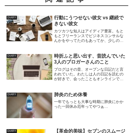
行動にうつせない彼女 vs 継続で
DIARY
きない彼女
カツカツな知人はアイディア豊富。もと
もとフリーランスでビジネスコンサルな
んかをやってたのもあってか、少しのこ
とをビジネスに昇華したがる。たとえば
最近、彼女はハンドメイドに興味がある
らしい。なにか始めてみようかなそして
時折ふと思い出す、昔読んでいた
DIARY
それを売れたらいいなと思...
3人のブロガーさんのこと
ブログはその昔、オープンな日記だと言
われていた。わたしは人の日記を読むの
が好きで、会ったこともオンラインで話
したことすらもないのに、その人たちを
よく知った気になっていた。だからその
人たちのブログの更新がストップして何
肺炎のため休養
DIARY
年か経っても ときどき思...
一年でもっとも大事な時期に肺炎にかか
った一回休み厄年ってやつぁ…
【革命的美味】セブンのスムージ
DIARY