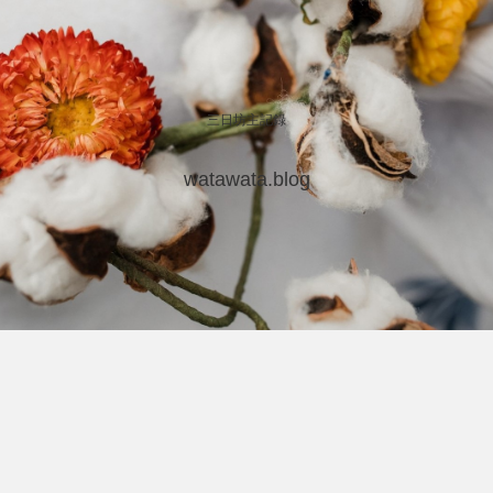
三日坊主記録
watawata.blog