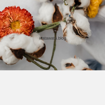
三日坊主記録
watawata.blog