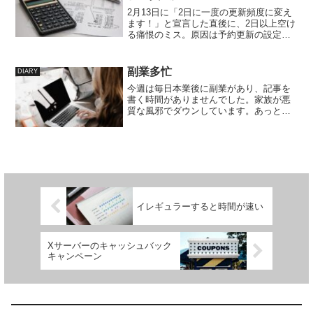
2月13日に「2日に一度の更新頻度に変え
ます！」と宣言した直後に、2日以上空け
る痛恨のミス。原因は予約更新の設定ミ
スで、2/13の次は2/15にすべきところ、
2/17に設定してしまったうっかり八兵衛
案件。さらに「はちべい」と打って、
副業多忙
DIARY
「なぜ変...
今週は毎日本業後に副業があり、記事を
書く時間がありませんでした。家族が悪
質な風邪でダウンしています。あっとい
う間に1月も末で驚きます。明日は土曜日
ですが、朝から子守りへ行き、そのあと
夜は副業へ。今週末は寒いそうなので、
免疫ケアして乗り切りた...
イレギュラーすると時間が速い
Xサーバーのキャッシュバック
キャンペーン