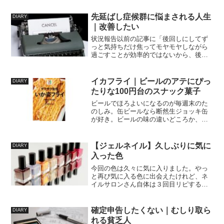
懸命このゴシップを追っている身でもな
く、ただただ探さなくても目に入ってく
先延ばし症候群に悩まされる人生
DIARY
るネットニュースの中で、...
｜改善したい
状況報告以前の記事に「後回しにしてず
っと気持ちだけ焦ってモヤモヤしながら
過ごすことが効率的ではないから、後回
しにしている作業を火曜日の夕方からの
時間に片づけると決めて行動することに
した」と書いたのですが、その後どうな
イカフライ｜ビールのアテにぴっ
DIARY
ったかというと・・・でき...
たりな100円台のスナック菓子
ビールでほろよいになるのが毎週末のた
のしみ。缶ビールなら断然生ジョッキ缶
が好き。ビールの味の違いどころか、ビ
ールと第三のビールも飲み分けられない
けど、生ジョッキ缶が美味しいというこ
とだけはわかるのである。そしてビール
【ジェルネイル】久しぶりに気に
DIARY
には断然イカフライが合う...
入った色
今回の色は久々に気に入りました。やっ
と再び気に入る色に出会えたけれど、ネ
イルサロンさん自体は３回目リピするか
どうか決めかねています。お安いし、予
約がとりやすいし、ネイリストさんも話
しやすいお人柄なんだけど、爪を切った
確定申告したくない｜むしり取ら
DIARY
り、整えたりの技量に不満...
れる貧乏人