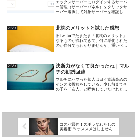
エックスサーバーにログインするサーバ
ー管理（サーバーパネル）をクリックサ
ーバー選択にて対象サーバーを確認し、
別ウィンドウで開くサーバー管理（サー
バーパネル）内PHPをクリックPHP Ver.
切り替えをクリック対象ドメインの右に
北枕のメリットと試した感想
DIARY
あるペンマーク...
旧Twitterでたまたま「北枕のメリット」
なるものが流れてきて、何に感化された
のか自分でもわかりませんが、重いベッ
ドを一人でなんとか動かし、途中ベッド
の自重で一部破損させながら、北枕に変
更して1ヵ月が経ちました。これまでは南
枕だったので、...
決断力がなくて良かったね｜マル
DIARY
チの勧誘回避
マルチにハマった知人は日々意識高めの
インスタ投稿をしている。少し前までそ
の子を「友人」と呼称していたけれど、
近ごろわたしの彼女への精神的距離感は
「知人」。彼女は今もときどき連絡をく
れる。でも「久しぶり、最近どう？」と
いう彼女からの一投目時点...
コスパ最強！ズボラなわたしの
美容術 ※オススメはしません