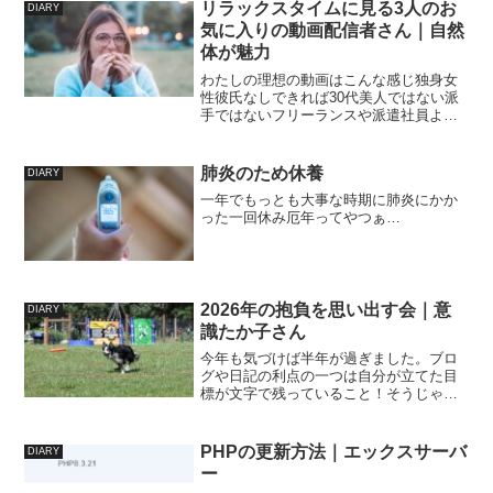
リラックスタイムに見る3人のお
DIARY
気に入りの動画配信者さん｜自然
体が魅力
わたしの理想の動画はこんな感じ独身女
性彼氏なしできれば30代美人ではない派
手ではないフリーランスや派遣社員よく
食べる（できればスイーツより食事系）
声は低め明るくはないうるさくない自虐
はしない性格は良くも悪くもなく普通ズ
肺炎のため休養
DIARY
ボラあまり整頓されてい...
一年でもっとも大事な時期に肺炎にかか
った一回休み厄年ってやつぁ…
2026年の抱負を思い出す会｜意
DIARY
識たか子さん
今年も気づけば半年が過ぎました。ブロ
グや日記の利点の一つは自分が立てた目
標が文字で残っていること！そうじゃな
いと2月に入るころには忘れてますからね
そもそも目標は紙に書いて見えるところ
に貼っておくのが良いらしいのですが、
PHPの更新方法｜エックスサーバ
DIARY
他の人（家族）にわたし...
ー