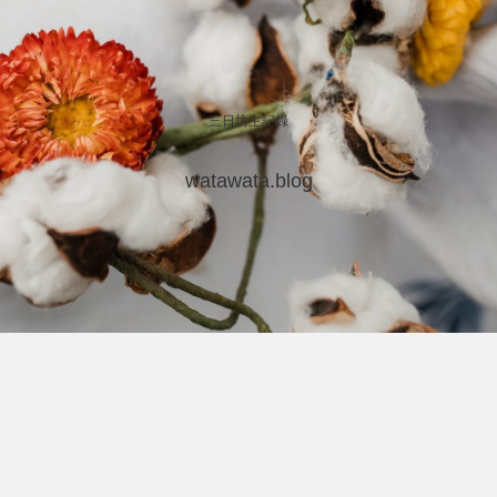
三日坊主記録
watawata.blog