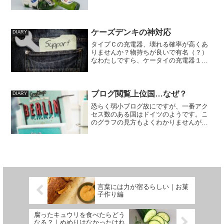
ケーズデンキの神対応
DIARY
タイプＣの充電器、壊れる確率が高くあ
りませんか？物持ちが良いで有名（？）
なわたしですら、ケータイの充電器１
回、パソコンの充電器２回、故障のため
に買い替えた経験があります。パソコン
の充電器に関しては、会社PCの充電器で
す。支給された正規品は一...
ブログ閲覧上位国…なぜ？
DIARY
恐らく弱小ブログ故にですが、一番アク
セス数のある国はドイツのようです。こ
のグラフの見方もよくわかりませんが、
とにかく日本からのアクセスより他国か
らアクセスされているということ？ドイ
ツ人の友人がいた身としてはうれしい限
りです。過去形なのはコロ...
言葉には力が宿るらしい｜お菓
子作り編
腐ったキュウリを食べたらどう
なる？｜ぬめりはなかったけれ