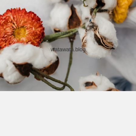
三日坊主記録
watawata.blog