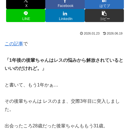
X
Facebook
はてブ
LINE
LinkedIn
コピー
2026.01.23
2026.06.19
この記事
で
「1年後の後輩ちゃんはレスの悩みから解放されていると
いいのだけれど。」
と書いて、もう1年かぁ…
その後輩ちゃんは レスのまま、交際3年目に突入しまし
た。
出会ったころ28歳だった後輩ちゃんももう31歳。