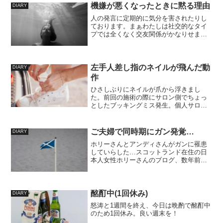
機嫌が悪くなったときに黙る理由
DIARY
人の発言に定期的に気分を害されたりし
ております。まぁわたしは社交的なタイ
プでは全くなく交友関係がかなりせまい
ので、その”気分を害す”発言をしてくる相
手は主には夫なのですけれど。最近、占
いを少し勉強中でなぜ夫がそうなのか少
しわかってきました。...
左手人差し指のネイルが飛んだ動
DIARY
作
ひさしぶりにネイルが爪から浮きまし
た。前回の施術の際にサロン側でちょっ
としたブッキングミス発生。個人サロン
さん（待つ場所もない）なので、わたし
のあとに予約されたお客様が来店された
際にすみません、30分後にもう一度来て
ご夫婦で同時期にガン発覚…
DIARY
いただけますか！と一度お...
ホリーさんとアンディさんがガンに罹患
していらした…スコットランド在住の日
本人女性ホリーさんのブログ、数年前か
ら拝見させていただいておりました。先
日久しぶりにブログをのぞいたところ、
これまで金髪で描かれていた夫のアンデ
ィさんの髪型が坊主になっ...
酩酊中(1回休み)
DIARY
怒涛と1週間を終え、今日は晩酌で酩酊中
のため1回休み。良い週末を！