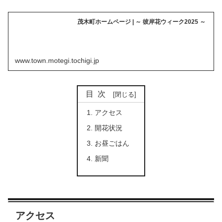
茂木町ホームページ | ～ 彼岸花ウィーク2025 ～
www.town.motegi.tochigi.jp
目次
アクセス
開花状況
お昼ごはん
新聞
アクセス