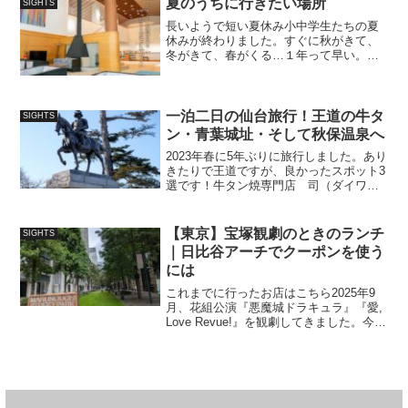
夏のうちに行きたい場所
SIGHTS
類との遭遇がとにかく怖くて...
長いようで短い夏休み小中学生たちの夏
休みが終わりました。すぐに秋がきて、
冬がきて、春がくる…１年って早い。こ
どもの成長って早い。夏休み中は仕事が
イレギュラースケジュールになるので、
雑記すら書けない忙しさを感じることも
あったのですが、なんとか...
一泊二日の仙台旅行！王道の牛タ
SIGHTS
ン・青葉城址・そして秋保温泉へ
2023年春に5年ぶりに旅行しました。あり
きたりで王道ですが、良かったスポット3
選です！牛タン焼専門店 司（ダイワロ
イネットホテル店）駅から徒歩2分のダイ
ワロイネットホテルに宿泊したので、夜
ごはんは大人気の牛タン司さんに入るこ
【東京】宝塚観劇のときのランチ
SIGHTS
とにしました。...
｜日比谷アーチでクーポンを使う
には
これまでに行ったお店はこちら2025年9
月、花組公演『悪魔城ドラキュラ』『愛,
Love Revue!』を観劇してきました。今回
のランチは東京宝塚大劇場目の前のレム
日比谷の中にあるARCHにて！目の前な
のに存在も認識できておりませんでした
が...