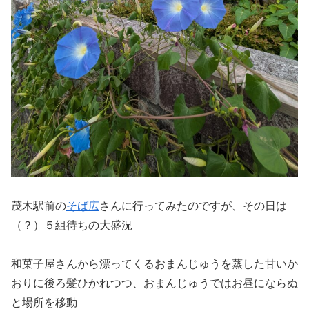
茂木駅前の
そば広
さんに行ってみたのですが、その日は
（？）５組待ちの大盛況
和菓子屋さんから漂ってくるおまんじゅうを蒸した甘いか
おりに後ろ髪ひかれつつ、おまんじゅうではお昼にならぬ
と場所を移動