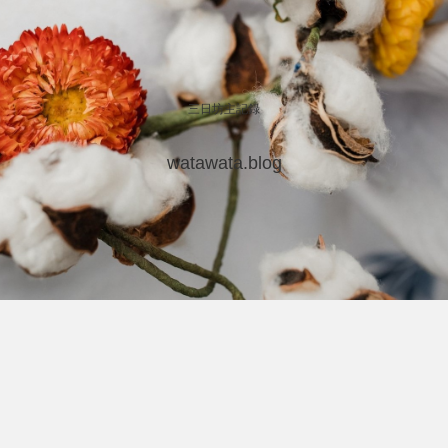
三日坊主記録
watawata.blog