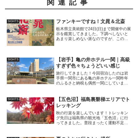
関連記事
ファンキーですね！文晁＆北斎
SIGHTS
栃木県立美術館で24日(日)まで開催中の展
示を鑑賞してきました。下調べしないと
あまり楽しめない派なのですが、この日
は急遽思い立っての行動だったので、美
術館へ向かう車の中で谷文晁と葛飾北斎
について検索して、付け焼刃的知識導
入。葛飾北斎は海外の...
【岩手】亀の井ホテル一関｜高級
SIGHTS
すぎず色々ちょうどいい感じ
旅行してきました！今回宿泊したのは岩
手県一関市にある亀の井ホテル一関昨年
のふるさと納税も偶然一関にしていまし
た。（化粧水等）ふるさと納税をしたと
きには何県にあるのかも存じ上げなかっ
た一関に、その半年後旅行することにな
【五色沼】福島裏磐梯エリアでト
SIGHTS
るなんて運命的ですね岩手...
レッキング
秋の行楽を楽しんでいます！トレッキン
グ先日は福島県の観光地「五色沼」に行
ってきました。普段まったく運動不足＆
インドア派なのですが、秋だけは別で
す。本来ウォーキングは好きな性質なの
ですが、春夏に山道を歩くと紐状の爬虫