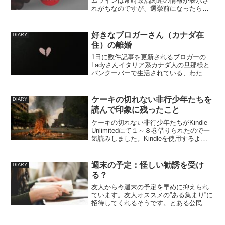
ムラインは常時政治関連の情報が表示さ
れがちなのですが、選挙前になったらタ
イムラインの様相が変わったのを感じま
した。たとえば、ずっと「れいわ（苦
笑）」的な空気感のツイートを見る機会
好きなブロガーさん（カナダ在
DIARY
が多かったのが、選挙前に...
住）の離婚
1日に数件記事を更新されるブロガーの
Ladyさんイタリア系カナダ人の旦那様と
バンクーバーで生活されている、わたし
と同い年の女性です。いつも旦那様であ
るとんかつくんへの愛に溢れた記事を更
新されていたので、8月5日に突然こんな
ケーキの切れない非行少年たちを
DIARY
記事があがったとき...
読んで印象に残ったこと
ケーキの切れない非行少年たちがKindle
Unlimitedにて１～８巻借りられたので一
気読みしました。Kindleを使用するよう
になってわたしのオススメ欄に常に表示
されていたのですが、タイトルと表紙の
イラストからウシジマくん的な怖い話
週末の予定：怪しい勧誘を受け
DIARY
か...
る？
友人から今週末の予定を早めに抑えられ
ています。友人オススメの”ある集まり”に
招待してくれるそうです。とある公民館
を借りて、ちょっとした勉強会だそうで
す。託児所も用意してあるから子供を連