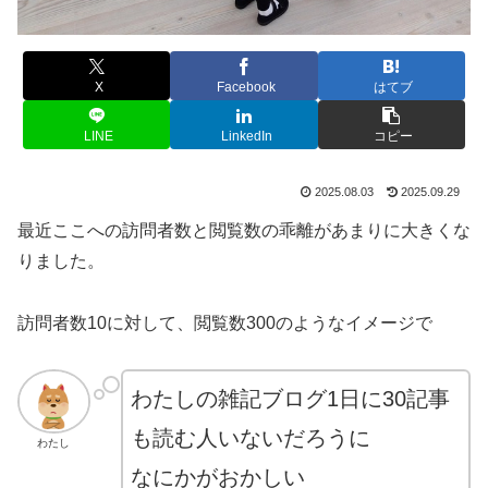
X
Facebook
はてブ
LINE
LinkedIn
コピー
2025.08.03
2025.09.29
最近ここへの訪問者数と閲覧数の乖離があまりに大きくな
りました。
訪問者数10に対して、閲覧数300のようなイメージで
わたしの雑記ブログ1日に30記事
も読む人いないだろうに
わたし
なにかがおかしい