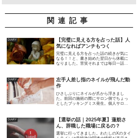
関連記事
【完璧に見える方を占った話】人
DIARY
気になればアンチもつく
完璧に見える方を占った話の続きが気に
なる！！と、書き始めた翌日から休載に
なりました。苦笑それまでは毎日一話ず
つ更新されていたのになんというタイミ
ング…このお話は両親から虐待を受けて
いた石田さんという女性のストーリーで
左手人差し指のネイルが飛んだ動
DIARY
す。石田さんの人生は波乱...
作
ひさしぶりにネイルが爪から浮きまし
た。前回の施術の際にサロン側でちょっ
としたブッキングミス発生。個人サロン
さん（待つ場所もない）なので、わたし
のあとに予約されたお客様が来店された
際にすみません、30分後にもう一度来て
【選挙の話｜2025年夏】蓮舫さ
DIARY
いただけますか！と一度お...
ん、辞職した職場に戻るの？
選挙に行ってきました。わたしのXのタイ