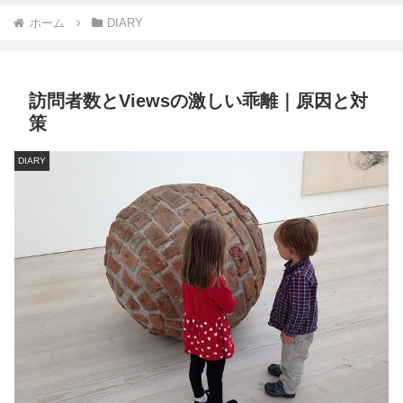
ホーム
DIARY
訪問者数とViewsの激しい乖離｜原因と対
策
DIARY