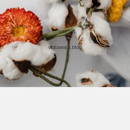
三日坊主記録
watawata.blog