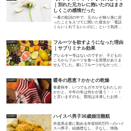
要だと思います。一例です...
｜別れた元カレに抱いたのはまさ
しくこの感情だった
一番の歌詞の中で、元カレが独り身に戻
ったことを人づてに聞いた彼女が「電話
くらいくれてもいいのに」という気持ち
を抱く描写があります。でも二番で、も
し再び会ったとしてももとには戻れな
い。とクロージングする、この絶妙な女
フルーツを欲すようになった理由
DIARY
心の描写！わたしも四捨五入...
｜サブリミナル効果
アレルギー等はないのですが、子どもの
ころからフルーツを食べる習慣がありま
せんでした。家にフルーツがなかったと
いうのではなく、嫌いではなかったので
すが、美味しいとも思っていなくて、ほ
ぼ無関心でした。母や妹が「コタツでミ
暖冬の恩恵？かかとの乾燥
DIARY
カンとまらない～～」と何...
春夏秋冬、いつでもガサガサなわたしの
かかと。今年の冬は何かが違う・・・！
と言いますのも、普段は冷凍したお持ち
のようにかたくなって、わたしの場合は
割れるというよりもかかとにささくれの
ような、お菓子をあけるときのちょっと
切り込みが入っている部分...
ハイスペ男子36歳婚活難航
DIARY
外資系企業に勤める年収600万円～のハイ
スぺ男子。結婚歴なし、子なし、情熱