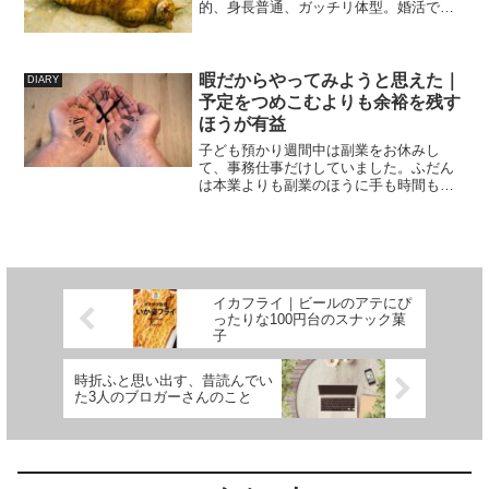
的、身長普通、ガッチリ体型。婚活で惨
敗中なのですが、だれか理由心当たりあ
れば教えてください。わたしは「出会い
はタイミング教」の信者なので、まだ彼
の時期じゃないだけと思...
暇だからやってみようと思えた｜
DIARY
予定をつめこむよりも余裕を残す
ほうが有益
子ども預かり週間中は副業をお休みし
て、事務仕事だけしていました。ふだん
は本業よりも副業のほうに手も時間もと
られているので（本末転倒）、今回副業
をお休みすることでふだんよりも本業に
専念できました。そして遂にVBAデビュ
ー！これまで「できるよう...
イカフライ｜ビールのアテにぴ
ったりな100円台のスナック菓
子
時折ふと思い出す、昔読んでい
た3人のブロガーさんのこと