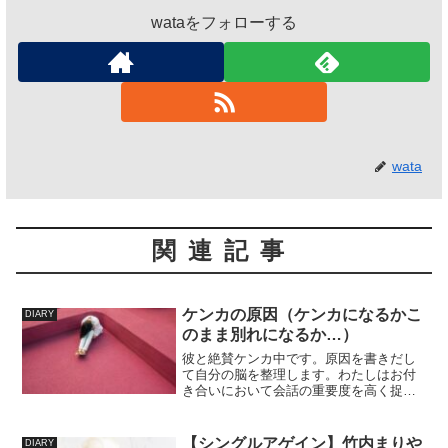
wataをフォローする
wata
関連記事
ケンカの原因（ケンカになるかこ
DIARY
のまま別れになるか…）
彼と絶賛ケンカ中です。原因を書きだし
て自分の脳を整理します。わたしはお付
き合いにおいて会話の重要度を高く捉え
ています。知性のある会話できる、冗談
が言える人に惹かれます。ベースには知
識量とそれを適所で応用できる賢さが必
【シングルアゲイン】竹内まりや
DIARY