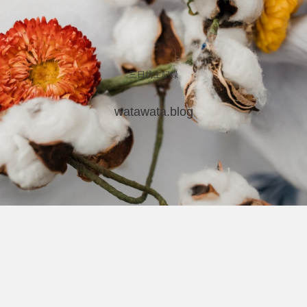
三日坊主記録
watawata.blog