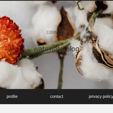
三日坊主記録
watawata.blog
profile
contact
privacy polic