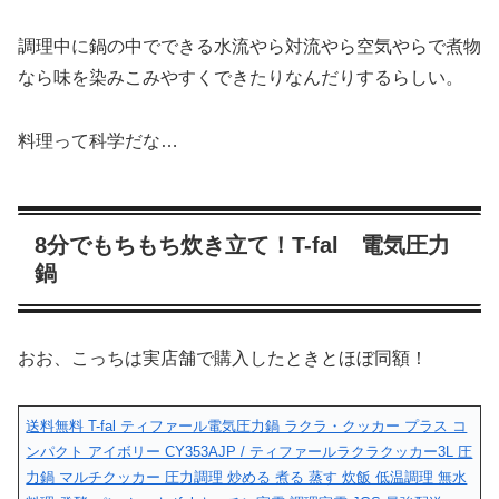
調理中に鍋の中でできる水流やら対流やら空気やらで煮物
なら味を染みこみやすくできたりなんだりするらしい。
料理って科学だな…
8分でもちもち炊き立て！T-fal 電気圧力
鍋
おお、こっちは実店舗で購入したときとほぼ同額！
送料無料 T-fal ティファール電気圧力鍋 ラクラ・クッカー プラス コ
ンパクト アイボリー CY353AJP / ティファールラクラクッカー3L 圧
力鍋 マルチクッカー 圧力調理 炒める 煮る 蒸す 炊飯 低温調理 無水