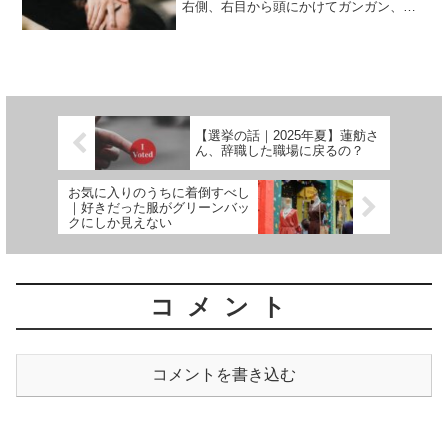
右側、右目から頭にかけてガンガン、ズ
キズキ。痛いながらも家事には支障なか
ったのですが、夜11時、ふとんに入ると
強まる痛み。眠れば治る確信があるの
に、眠れないほど痛く...
【選挙の話｜2025年夏】蓮舫さ
ん、辞職した職場に戻るの？
お気に入りのうちに着倒すべし
｜好きだった服がグリーンバッ
クにしか見えない
コメント
コメントを書き込む