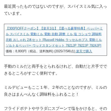
最近買ったものではないのですが、スパイスミル気に入っ
ています。
【300円OFFクーポン】【楽天1位】【選べる豪華特典】ペッパーミ
ル スパイスミル 電動ミル 電動 自動 調整 ミル 塩 コショウ 調味料
北欧 おしゃれ 2本セット [Russell Hobbs ラッセルホブス 電動ミル
ソルト＆ペッパー ウッドスタンドセット 7921JP 7922JP 7924JP]
価格：8,800円（税込、送料無料) (2025/7/5時点)
楽天で購入
手動のミルだと両手をとられるけれど、自動だと片手でで
きるところがすごく便利です。
ミルデビューもここ１年、２年のことなのですが、ミルの
良さはまんべんなく調味料をふれること！
フライドポテトやサラダにスプーンで塩をかけると、その