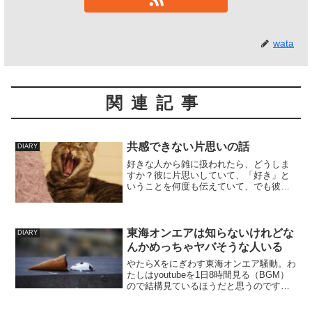
wata
関連記事
共感できない片思いの話
DIARY
好きな人から雑に扱われたら、どうしま
すか？彼に片思いしていて、「好き」と
いうことを何度も伝えていて、でも彼に
はあしらわれている。自分の容姿にダメ
出ししてくる。彼は仕事で枕営業をして
いるし、他に好きな人もいるらしい。彼
とわたしは職場の同僚なの...
東海オンエアは知らないけれどな
DIARY
んかめっちゃヤバそうな人いる
やたらXをにぎわす東海オンエア騒動。わ
たしはyoutubeを1日8時間見る（BGM）
ので結構見ているほうだと思うのです
が、東海オンエアは過去一度も見たこと
がありません。ゆえに相関関係も全然知