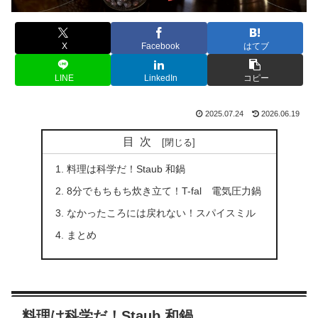
X
Facebook
はてブ
LINE
LinkedIn
コピー
2025.07.24
2026.06.19
目次
料理は科学だ！Staub 和鍋
8分でもちもち炊き立て！T-fal 電気圧力鍋
なかったころには戻れない！スパイスミル
まとめ
料理は科学だ！Staub 和鍋