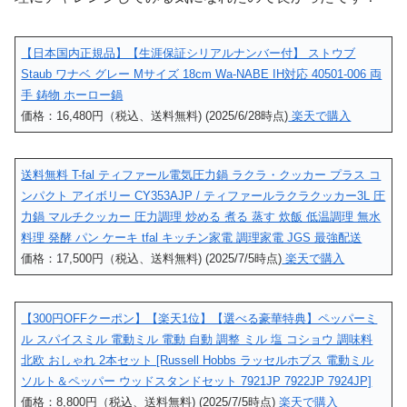
【日本国内正規品】【生涯保証シリアルナンバー付】 ストウブ
Staub ワナベ グレー Mサイズ 18cm Wa-NABE IH対応 40501-006 両
手 鋳物 ホーロー鍋
価格：16,480円（税込、送料無料) (2025/6/28時点)
楽天で購入
送料無料 T-fal ティファール電気圧力鍋 ラクラ・クッカー プラス コ
ンパクト アイボリー CY353AJP / ティファールラクラクッカー3L 圧
力鍋 マルチクッカー 圧力調理 炒める 煮る 蒸す 炊飯 低温調理 無水
料理 発酵 パン ケーキ tfal キッチン家電 調理家電 JGS 最強配送
価格：17,500円（税込、送料無料) (2025/7/5時点)
楽天で購入
【300円OFFクーポン】【楽天1位】【選べる豪華特典】ペッパーミ
ル スパイスミル 電動ミル 電動 自動 調整 ミル 塩 コショウ 調味料
北欧 おしゃれ 2本セット [Russell Hobbs ラッセルホブス 電動ミル
ソルト＆ペッパー ウッドスタンドセット 7921JP 7922JP 7924JP]
価格：8,800円（税込、送料無料) (2025/7/5時点)
楽天で購入