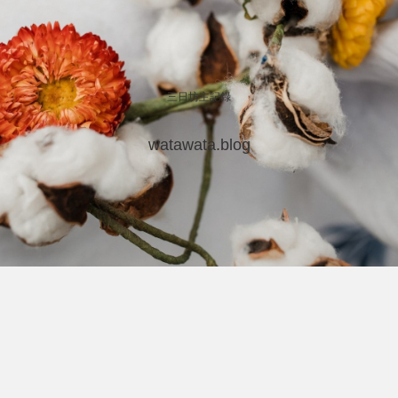
三日坊主記録
watawata.blog