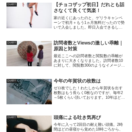
らないのですが、コトのあらすじなどを
【チョコザップ初日】だれとも話
DIARY
読んでいて、わ...
さなくて良くて気楽！
家の近くにあったのと、ゲリラキャンペ
ーンで初月＋もう1ヵ月無料だったので勢
いで入会しました。即日入会できるし、
退会もネットで完結できるようで実に良
心的。料金も月額約3000円。何事も初め
ては緊張します。わたしジム行かなき
訪問者数とViewsの激しい乖離｜
DIARY
ゃ…と憂鬱な気持ちで...
原因と対策
最近ここへの訪問者数と閲覧数の乖離が
あまりに大きくなりました。訪問者数10
に対して、閲覧数300のようなイメージで
わたしわたしの雑記ブログ1日に30記事も
読む人いないだろうになにかがおかしい
と思い、チャットGPTちゃんに相談して
今年の年賀状の枚数は
DIARY
みました。ス...
ゼロ枚でした！わたしから年賀状を出す
枚数はもう長らく0枚なのですが、毎年2
～5枚くらい頂いております。10年ほど前
はそれに返事を出すヒマもなく、寒中見
舞いという形で返したり返さなかったり
しておりました。ここ数年はいただいた
ら早めに寒中見舞い...
頭痛による吐き気再び
DIARY
今年に入って2回目の耐え難い頭痛。2時
間ほどの昼寝から覚めた18時ごろから、