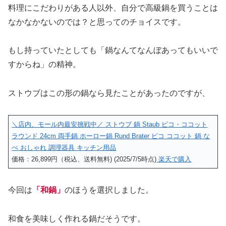
料理にこだわりがある人以外、自分で高級鍋を買うことは
なかなかないのでは？と思ってのチョイスです。
もし持っていたとしても「鍋なんてなんぼあってもいいで
すからね」の精神。
ストウブはこの形の鍋なら見たことがあったのですが、
＼店内、モール内最安挑戦中／ ストウブ 鍋 Staub ピコ・ココット
ラウンド 24cm 両手鍋 ホーロー鍋 Rund Brater ピコ ココット 鍋 な
べ おしゃれ 調理器具 キッチン用品
価格：26,899円（税込、送料無料) (2025/7/5時点)
楽天で購入
今回は
「和鍋」
のほうを選択しました。
和食を美味しく作れる鍋だそうです。