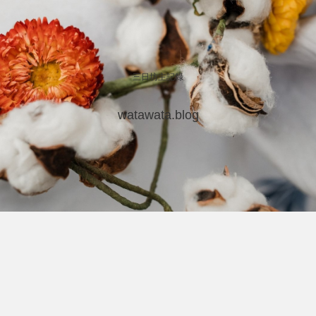
三日坊主記録
watawata.blog