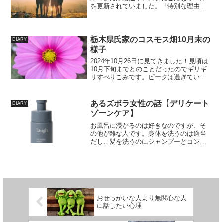
を更新されていました。「特別な理由も
なく実家暮らししてる人って甘いところ
ある」「自分の成長・自立のためにも実
家はでよう！」というメッセージをわた
しはこのリールから受け取...
栃木県氏家のコスモス畑10月末の
DIARY
様子
2024年10月26日に見てきました！見頃は
10月下旬までとのことだったのでギリギ
リすべりこみです。ピークは過ぎている
けれど、まだまだ楽しめる咲き具合でし
た！カナダ在住のフランス出身の友人に
この写真を送付してフランスやカナダに
あるズボラ女性の話【デリケート
DIARY
コスモスがある...
ゾーンケア】
お風呂に浸かるのは好きなのですが、そ
の他が雑な人です。身体を洗うのは適当
だし、髪を洗うのにシャンプーとコンデ
ィショナーの両方を塗布できることは極
めて稀… トリートメントなんてもって
のほか。数ヶ月前から洗髪はオールイン
ワン 1本で8役！のクレ...
おせっかいな人より無関心な人
に話したい心理