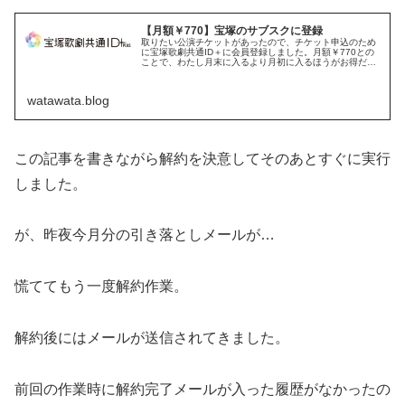
【月額￥770】宝塚のサブスクに登録
取りたい公演チケットがあったので、チケット申込のため
に宝塚歌劇共通ID＋に会員登録しました。月額￥770との
ことで、わたし月末に入るより月初に入るほうがお得だな
～と判断し月が替わるのを待って加入したのですが、登録
した日付から１ヵ月のカウント...
watawata.blog
この記事を書きながら解約を決意してそのあとすぐに実行
しました。
が、昨夜今月分の引き落としメールが…
慌ててもう一度解約作業。
解約後にはメールが送信されてきました。
前回の作業時に解約完了メールが入った履歴がなかったの