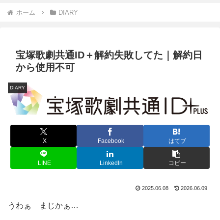
ホーム
DIARY
宝塚歌劇共通ID＋解約失敗してた｜解約日
から使用不可
DIARY
X
Facebook
はてブ
LINE
LinkedIn
コピー
2025.06.08
2026.06.09
うわぁ まじかぁ…