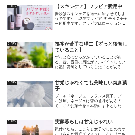
【スキンケア】フラビア愛用中
DIARY
普段はスキンケアを適当に済ませてしま
うのですが、現在フラビア ザ モイスチャ
ー使用中です。フラビアはローション・
エッセンス・クリームのセットで届きま
す。普段はワセリンか、良くてオールイ
ンワン美容液を塗布するだけのズボラタ
イプなのでいきなり３...
挨拶が苦手な理由【ずっと後悔し
DIARY
ていること】
ずっと心にひっかかっていることがあ
る。昔、盲目の男性がアルバイトしてい
た塾に講師としていらしたことがある。
その日の帰り、ドアのところで、盲目の
男性と補助の方と一緒になった。わたし
はいつも根底にわたし私事で相手の時間
甘党じゃなくても美味しい焼き菓
DIARY
をとりたくないという気持ち...
子
ブールドネージュ（フランス菓子）ブー
ルは球、ネージュは雪の意味があるの
で、このお菓子を日本語にするとしたら
「雪玉」でしょうか。見た目がそんな感
じですね！類似商品にセブンのアーモン
ドボールがあります。甘いものが得意で
実家暮らしは甘えじゃない
DIARY
はないんですが、朝のコーヒ...
気付いたら、こじらせ女子でしたのカオ
ルコさんが最近インスタにこんなリール