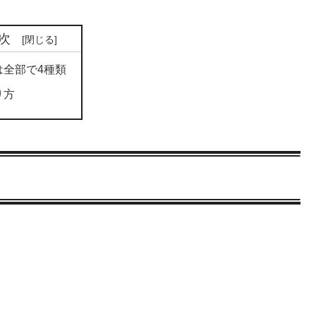
次
は全部で4種類
り方