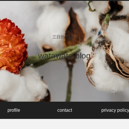
三日坊主記録
watawata.blog
profile
contact
privacy polic