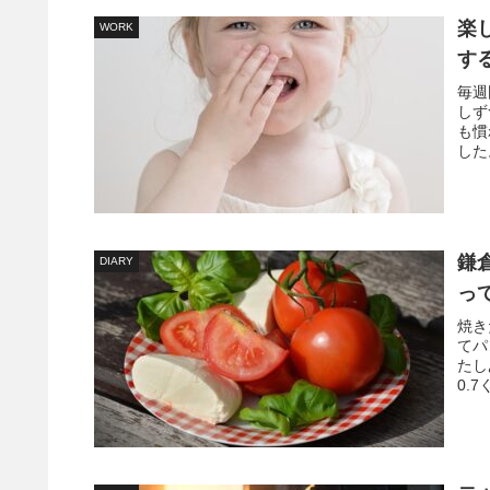
楽
WORK
す
毎週
しず
も慣
した
鎌
DIARY
っ
焼き
てパ
たし
0.