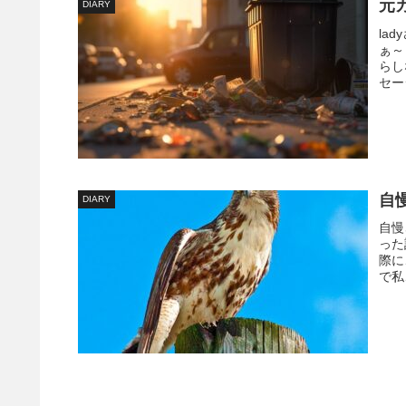
元
DIARY
la
ぁ～
らし
セー
自
DIARY
自慢
った
際に
で私