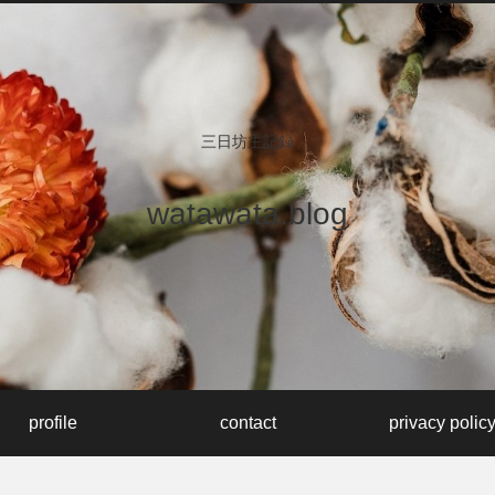
三日坊主記録
watawata.blog
profile
contact
privacy polic