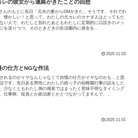
カレの彼女から連絡がきたことの回想
dyさんのもとに先日「元夫の妻からDMがきた」そうです。それでわ
 懐かしい！と思って。わたしの元カレのカナダ人はとってもだ
ない人で、わたしと別れたあともわたしに定期的に口説きのメッ
ジを送りつつ、そのときどきの生活圏内に彼女を...
2025.11.03
慢の仕方とNGな作法
されるのがイヤなんじゃなくて自慢の仕方がイヤなのかも…と思
話です。先日ある男性にわたしの姪っ子の幼稚園行事の話をした
、少なくともわたし側の感覚ではまったく意味不明なタイミング
、仕事柄、役員とか政治家とかとつながってますんで。...
2025.11.01