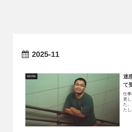
2025-11
迷
WORK
て
仕事
更し
た。
たし