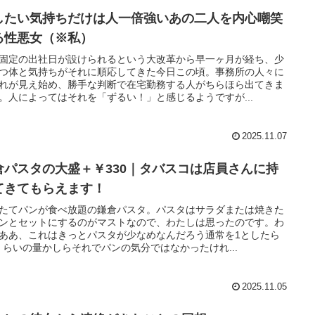
したい気持ちだけは人一倍強いあの二人を内心嘲笑
る性悪女（※私）
固定の出社日が設けられるという大改革から早一ヶ月が経ち、少
つ体と気持ちがそれに順応してきた今日この頃。事務所の人々に
れが見え始め、勝手な判断で在宅勤務する人がちらほら出てきま
。人によってはそれを「ずるい！」と感じるようですが...
2025.11.07
倉パスタの大盛＋￥330｜タバスコは店員さんに持
てきてもらえます！
たてパンが食べ放題の鎌倉パスタ。パスタはサラダまたは焼きた
ンとセットにするのがマストなので、わたしは思ったのです。わ
ああ、これはきっとパスタが少なめなんだろう通常を1としたら
7くらいの量かしらそれでパンの気分ではなかったけれ...
2025.11.05