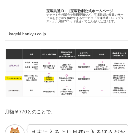
宝塚共通ID＋ | 宝塚歌劇公式ホームページ
チケット先行販売や動画視聴など、宝塚歌劇の複数のサー
ビスをまとめて体験できるサービス「宝塚共通ID＋（プラ
ス）」。月額770円（税込）でご入会いただけます。
kageki.hankyu.co.jp
月額￥770とのことで、
月末に入るより月初に入るほうがお