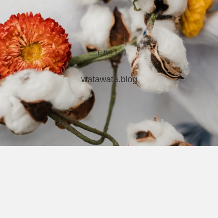
三日坊主記録
watawata.blog