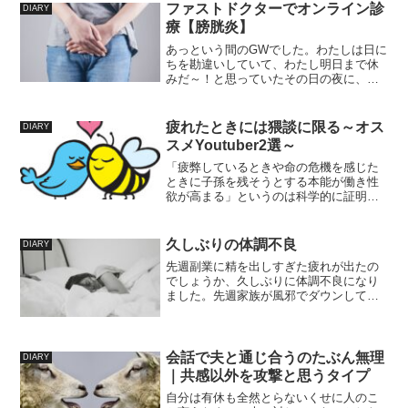
ファストドクターでオンライン診
DIARY
療【膀胱炎】
あっという間のGWでした。わたしは日に
ちを勘違いしていて、わたし明日まで休
みだ～！と思っていたその日の夜に、
「明日から仕事だ」と気づき一旦絶望は
しつつ。さて、GWで困ることと言えば急
病！ふつうの日でも相当高い病院へ行く
疲れたときには猥談に限る～オス
DIARY
ことのハードルがさらに...
スメYoutuber2選～
「疲弊しているときや命の危機を感じた
ときに子孫を残そうとする本能が働き性
欲が高まる」というのは科学的に証明さ
れているのでしょうか。男性に関しては
性欲を感じていなくても、ストレスを緩
和しようとして分泌されたホルモンの影
久しぶりの体調不良
DIARY
響で起立することもあるそ...
先週副業に精を出しすぎた疲れが出たの
でしょうか、久しぶりに体調不良になり
ました。先週家族が風邪でダウンしてい
たので、それがうつったのかもしれませ
ん。ただ、家族の風邪はノドの風邪でし
たが、わたしのは悪寒と発熱のみだった
ので症状的には別物です。...
会話で夫と通じ合うのたぶん無理
DIARY
｜共感以外を攻撃と思うタイプ
自分は有休も全然とらないくせに人のこ