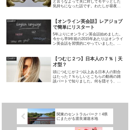
と言うなよって夫に対してモヤッとした
気持ちになった話です。わたしが昼夜問
わず、曜日問わずバタバタしていること
が気にくわないご様子で夫若いときの苦
労はしたほうがいいと思うんだけど。今
【オンライン英会話】レアジョブ
DIARY
になって忙しくしてるのは...
で簡単にリスタート
5年ぶりにオンライン英会話始めました。
今から早9年前の2015年あたりはオンライ
ン英会話を習慣的にやっていました。そ
のころはSkype全盛期でどこのオンライ
ン英会話でも基本的にSkypeを使ってレ
ッスンを受ける感じでした。そこから数
【つむじ２つ】日本人の７％｜天
DIARY
年辞めて...
才型？
頭につむじが２つ以上ある日本人の割合
はたった７％らしいとこちらの動画の雑
談パートで知りました。何を隠そう、わ
たしもつむじが２つある民です。一つは
頭頂でもう一つは前髪にあります。前髪
につむじがある人は前髪が分かれてしま
うことに困らされているよ...
関東のセントラルパーク！4県
にまたがる渡良瀬遊水地