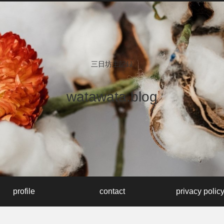
三日坊主記録
watawata.blog
profile
contact
privacy polic