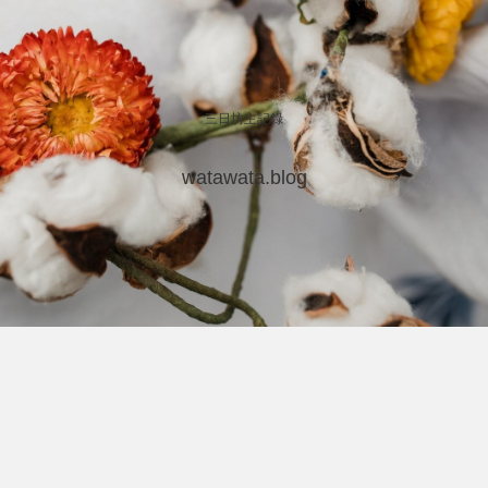
三日坊主記録
watawata.blog