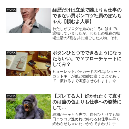
に蓄積していくからか！と目からうろこ
の出来事だったのですが、彼女二年前の
経歴だけは立派で誰よりも仕事の
WORK
ことで未だに目くじら立...
できない男ポンコツ社員のぽんち
ゃん【頼むよ人事】
わたしがブログを始めたころにはすでに
退職していましたが、わたしの現在の職
場生活の8割を共に過ごした人物、それが
ポンコツ社員のぽんちゃんです。この人
と働いていたときにはわたしの身近な人
への会社の愚痴の8割がぽんちゃんの話で
ボタンひとつでできるようになっ
WORK
した。（残り2割はお...
たらいい。で？フローチャートに
してみ？
ヒューレットパッカードのPCはショート
カットキーが他と微妙に違うことがあっ
て、慣れるまで困惑させられます。今日
はエクセルでシート移動の際の
CTRL+page up/ page downが利かず四苦
八苦。CTRL+FN+page up/ pa...
【ズレてる人】好かれたくて直す
WORK
のは歯の色よりも仕事への姿勢に
して…
納期が一ヶ月も先で、自分ひとりでも毎
日コツコツ進めれば終わるお仕事を早く
終わらせちゃいたいからでまわりに手伝
わせる人に関するお話に関してまた出て