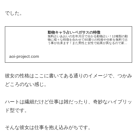
でした。
動物キャラ占い-ペガサスの特徴
無料占いあおいの生年月日で分かる動物占い！12種類の動
物に様々な特徴を合わせて60通りの性格や分析を無料で占
う事が出来ます！また男性と女性で結果が異なるので家族
やカップル、友達同士で相手の隠れた性格や自分との相性
を診断してみましょう！
aoi-project.com
彼女の性格はここに書いてある通りのイメージで、つかみ
どころのない感じ。
ハートは繊細だけど仕事は雑だったり、奇妙なハイブリッ
ド型です。
そんな彼女は仕事を抱え込みがちです。