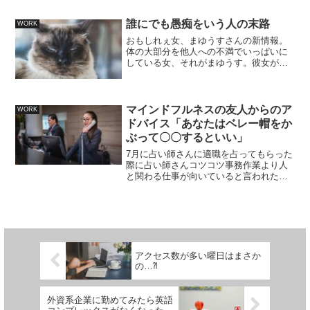
きました。その”お手伝い”に参加した人曰
く彼女、人にやらせて自分はやらないの
誰にでも愚痴をいう人の末路
WORK
よ。ある程度わたしの...
おもしれぇ女、まゆうすさんの新情報。
体の大部分を他人への不満でいっぱいに
している女、それがまゆうす。彼女があ
る人にお見舞いのメッセージを送ったと
いうお話。ある人のことは以降栞ちゃん
とします。栞ちゃんは今年の夏の終わり
ごろちょっとした不注意で...
マインドフルネスの友人からのア
WORK
ドバイス「あなたはベレー帽をか
ぶって〇〇するといい」
7月に占い師さんに適職を占ってもらった
際に占い師さんコツコツ事務作業より人
と関わる仕事が向いていると言われたの
ですがそれと似たようなことを、副業で
マインドフルネスコーチングしている同
僚にも言われます。今日も今日とてコー
チングわたさんはホテル...
アクセス数が多い曜日はまさか
の…⁈
外資系企業に勤めてみたら英語