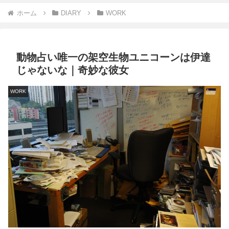
ホーム
DIARY
WORK
動物占い唯一の架空生物ユニコーンは伊達
じゃないな｜奇妙な彼女
WORK