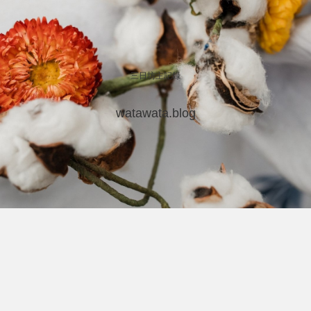
三日坊主記録
watawata.blog