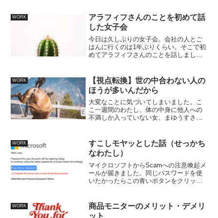
んの管理は難しいとこぼしていました。
高級フレンチレストランにくる客層はし
アラフィフさんのことを初めて話
WORK
ぼられるけど、コンビニに...
した女子会
今日は久しぶりの女子会。会社の人とご
はんに行くのは1年ぶりくらい。そこで初
めてアラフィフさんのことを話しまし
た。わたしあるときから急に態度が変わ
ったんだよね～その”あるとき”、わたしは
アラフィフさんの求める答えを返せなか
【視点転換】世の中合わない人の
WORK
ったようで、そこを境...
ほうが多いんだから
大変なことに気づいてしまいました。こ
こ一週間のわたし、体の中身に他人への
不満しか入っていない女、まゆうすさん
と同じだ…！人の悪いところばかりが目
についてしまってイライラしてしまう
し、それを誰かに共有して一緒に悪く言
すこしモヤッとした話（せっかち
WORK
ってほしくてたまらない…！...
なわたし）
マイクロソフトからScamへの注意喚起メ
ールが届きました。同じパスワードを使
いたかったらこの青いボタンをクリック
してね とあり、そこをクリックすると
マイクロソフトっぽい精巧な画面でメー
ルアドレスとパスワードの入力を求めら
商品モニターのメリット・デメリ
WORK
れます。怪しさ満点な...
ット