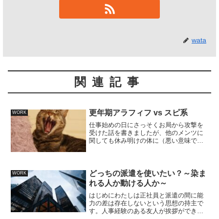
wata
関連記事
更年期アラフィフ vs スピ系
WORK
仕事始めの日にさっそくお局から攻撃を
受けた話を書きましたが、他のメンツに
関しても休み明けの体に（悪い意味で）
効きます。まずは更年期アラフィフ。ア
ラフィフさんは1年前はちょっとこまか
い・口うるさい傾向はあったものの、こ
こまでじゃなかったんです...
どっちの派遣を使いたい？～染ま
WORK
れる人か動ける人か～
はじめにわたしは正社員と派遣の間に能
力の差は存在しないという思想の持主で
す。人事経験のある友人が挨拶ができな
かったり、急に来なくなったり…派遣さ