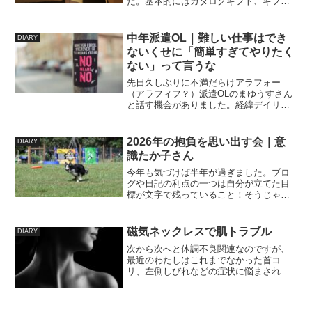
た。基本的にはカタログギフト、ギフト
カード、お菓子をお渡ししたのですが、
様々なお返しでカタログギフトを受け取
る機会が多い伯父伯母には旅行券をあげ
中年派遣OL｜難しい仕事はでき
DIARY
たいと思っていて。しか...
ないくせに「簡単すぎてやりたく
ない」って言うな
先日久しぶりに不満だらけアラフォー
（アラフィフ？）派遣OLのまゆうすさん
と話す機会がありました。経緯デイリー
で受信していた日報が届かなくなった。
同じくその日報の宛名に入っていたまゆ
うすさんには届いているかをわたしが問
2026年の抱負を思い出す会｜意
DIARY
い合わせた。わたしはメー...
識たか子さん
今年も気づけば半年が過ぎました。ブロ
グや日記の利点の一つは自分が立てた目
標が文字で残っていること！そうじゃな
いと2月に入るころには忘れてますからね
そもそも目標は紙に書いて見えるところ
に貼っておくのが良いらしいのですが、
磁気ネックレスで肌トラブル
DIARY
他の人（家族）にわたし...
次から次へと体調不良関連なのですが、
最近のわたしはこれまでなかった首コ
リ、左側しびれなどの症状に悩まされて
います。病院はシステムも分からない
し、どこにかかればいいかもわからない
し、予約も取れず何時間も待たされるイ