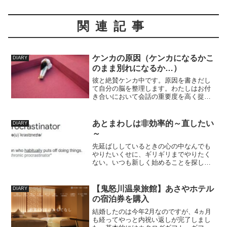
関連記事
ケンカの原因（ケンカになるかこ
DIARY
のまま別れになるか…）
彼と絶賛ケンカ中です。原因を書きだし
て自分の脳を整理します。わたしはお付
き合いにおいて会話の重要度を高く捉え
ています。知性のある会話できる、冗談
が言える人に惹かれます。ベースには知
識量とそれを適所で応用できる賢さが必
あとまわしは非効率的～直したい
DIARY
要だと思います。一例です...
～
先延ばししているときの心の中なんでも
やりたいくせに、ギリギリまでやりたく
ない。いつも新しく始めることを探して
いるのに、いざやるタイミングになると
面倒くさすぎて卒倒しそう。そもそもや
りたくてスタートしたことなのに、直前
【鬼怒川温泉旅館】あさやホテル
DIARY
まで信じられないほど面倒...
の宿泊券を購入
結婚したのは今年2月なのですが、4ヵ月
も経ってやっと内祝い返しが完了しまし