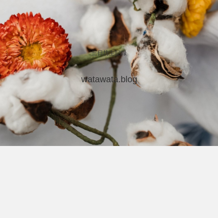
三日坊主記録
watawata.blog